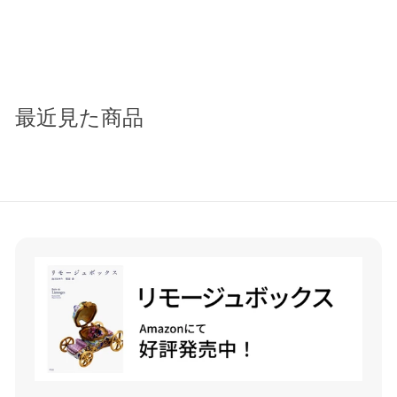
フクロウ(ブラウン)
¥
¥41,600
4
1
,
最近見た商品
6
0
0