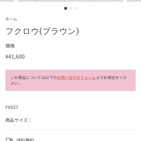
ホーム
/
フクロウ(ブラウン)
価格
通
¥41,600
¥41,600
常
価
この商品については以下の
お問い合わせフォーム
よりお問合せくだ
格
さい。
FV027
商品サイズ：
送料無料