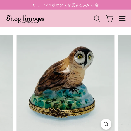
コ
リモージュボックスを愛する人のお店
ン
ス
テ
シ
ラ
検索
サイ
ン
イ
ョ
ツ
ド
ッ
に
シ
ス
プ
ョ
キ
ー
リ
ッ
を
モ
プ
一
ー
時
停
ジ
止
ュ