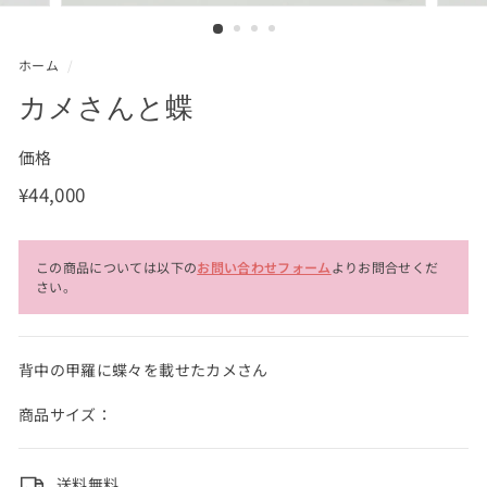
ホーム
/
カメさんと蝶
価格
通
¥44,000
¥44,000
常
価
この商品については以下の
お問い合わせフォーム
よりお問合せくだ
格
さい。
背中の甲羅に蝶々を載せたカメさん
商品サイズ：
送料無料