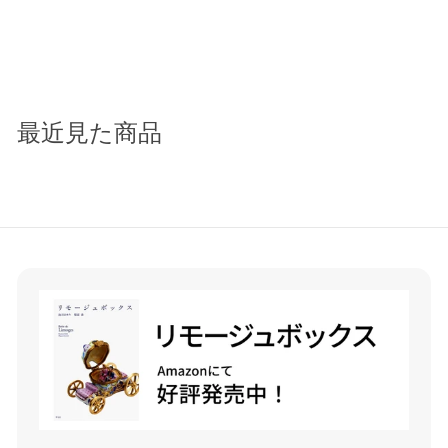
カメさんと蝶
¥
¥44,000
4
4
,
最近見た商品
0
0
0