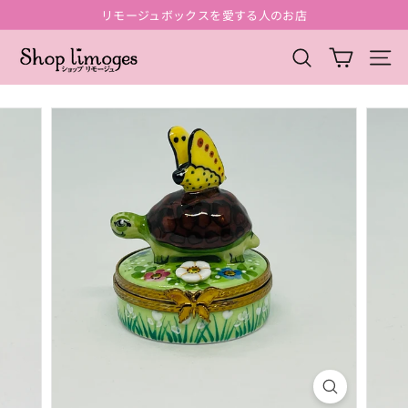
コ
リモージュボックスを愛する人のお店
ン
ス
テ
シ
ラ
検索
サイ
ン
イ
ョ
ツ
ド
ッ
に
シ
ス
プ
ョ
キ
ー
リ
ッ
を
モ
プ
一
ー
時
停
ジ
止
ュ